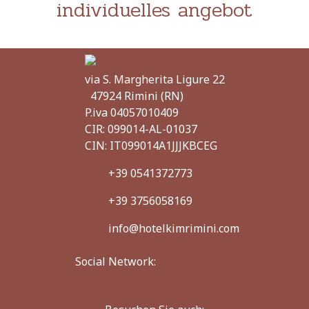
individuelles angebot
via S. Margherita Ligure 22
47924 Rimini (RN)
P.iva
04057010409
CIR:
099014-AL-01037
CIN: IT099014A1JJJKBCEG
+39 0541372773
+39 3756058169
info@hotelkimrimini.com
Social Network: