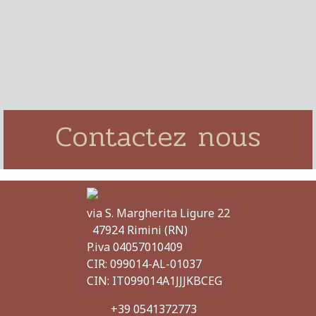
Contactez nous
via S. Margherita Ligure 22
47924 Rimini (RN)
P.iva
04057010409
CIR:
099014-AL-01037
CIN: IT099014A1JJJKBCEG
+39 0541372773