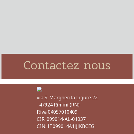
Contactez nous
via S. Margherita Ligure 22
47924 Rimini (RN)
P.iva
04057010409
CIR:
099014-AL-01037
CIN: IT099014A1JJJKBCEG