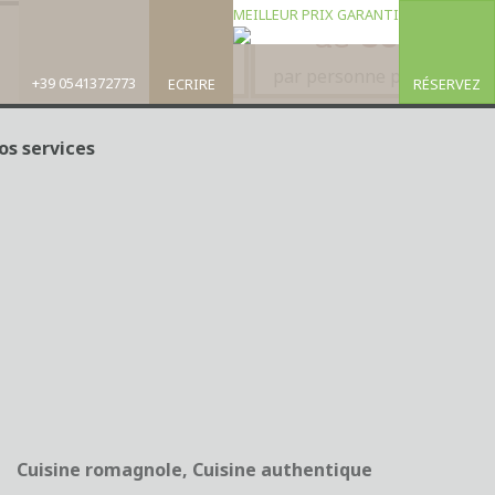
MEILLEUR PRIX GARANTI
de
30€
du 01/09/24
au 21/09/25
par personne par jour
+39 0541372773
ECRIRE
RÉSERVEZ
os services
Cuisine romagnole, Cuisine authentique